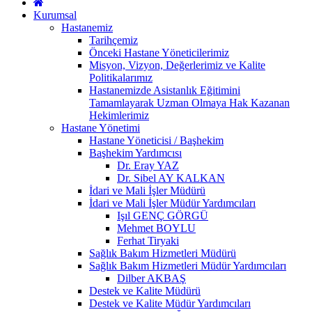
Kurumsal
Hastanemiz
Tarihçemiz
Önceki Hastane Yöneticilerimiz
Misyon, Vizyon, Değerlerimiz ve Kalite
Politikalarımız
Hastanemizde Asistanlık Eğitimini
Tamamlayarak Uzman Olmaya Hak Kazanan
Hekimlerimiz
Hastane Yönetimi
Hastane Yöneticisi / Başhekim
Başhekim Yardımcısı
Dr. Eray YAZ
Dr. Sibel AY KALKAN
İdari ve Mali İşler Müdürü
İdari ve Mali İşler Müdür Yardımcıları
Işıl GENÇ GÖRGÜ
Mehmet BOYLU
Ferhat Tiryaki
Sağlık Bakım Hizmetleri Müdürü
Sağlık Bakım Hizmetleri Müdür Yardımcıları
Dilber AKBAŞ
Destek ve Kalite Müdürü
Destek ve Kalite Müdür Yardımcıları