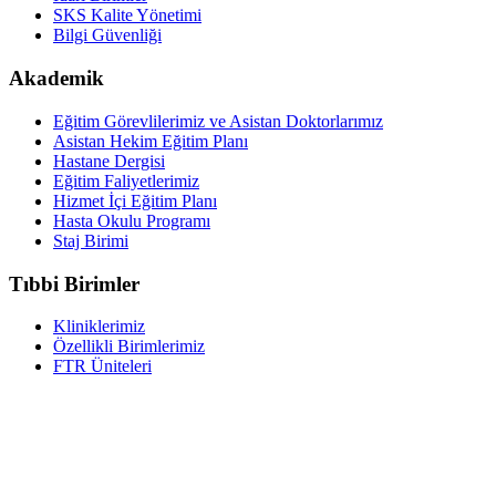
SKS Kalite Yönetimi
Bilgi Güvenliği
Akademik
Eğitim Görevlilerimiz ve Asistan Doktorlarımız
Asistan Hekim Eğitim Planı
Hastane Dergisi
Eğitim Faliyetlerimiz
Hizmet İçi Eğitim Planı
Hasta Okulu Programı
Staj Birimi
Tıbbi Birimler
Kliniklerimiz
Özellikli Birimlerimiz
FTR Üniteleri