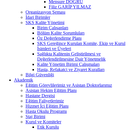
Menşure DOĞRU
Filiz GARİP YILMAZ
Organizasyon Şeması
İdari Birimler
SKS Kalite Yönetimi
Birim Çalışanları
Bölüm Kalite Sorumluları
Öz Değerlendirme Planı
SKS Gereğince Kurulan Komite, Ekip ve Kurul
İsimleri ve Üyeleri
Sağlıkta Kalitenin Geliştirilmesi ve
Değerlendirilmesine Dair Yönetmelik
Kalite Yönetim Birimi Çalışmaları
Hasta, Refakatçi ve Ziyaret Kuralları
Bilgi Güvenliği
Akademik
Eğitim Görevlilerimiz ve Asistan Doktorlarımız
Asistan Hekim Eğitim Planı
Hastane Dergisi
Eğitim Faliyetlerimiz
Hizmet İçi Eğitim Planı
Hasta Okulu Programı
Staj Birimi
Kurul ve Komiteler
Etik Kurulu