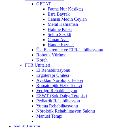
GETAT
Fatma Nur Kesiktaş
Esra Bayrak
Cansın Medin Ceylan
Meral Kahraman
Halime Kibar
Selim Sezikli
Canan Avcı
Hande Kızıltaş
Üst Ekstremite ve El Rehabilitasyonu
Robotik Yürüme
Koreh
FTR Üniteleri
El Rehabilitasyonu
Ergoterapi Ünitesi
Ayaktan Nörolojik Tedavi
Romatolojik Fizik Tedavi
Vertigo Rehabilitasyon
ESWT (Şok Dalga Terapisi)
Pediatrik Rehabilitasyon
Yutma Rehabilitasyonu
Nörolojik Rehabilitasyon Salonu
Manuel Terapi
Sağlık Turizmi