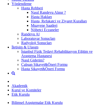
Yönlendirme
Hasta Rehberi
Nasıl Randevu Alınır ?
Hasta Hakları
Hasta, Refakatçi ve Ziyaret Kuralları
Muayene Saatleri
Nöbetçi Eczaneler
Randevu Al
Laboratuvar Sonuçları
Radyoloji Sonuçları
İletişim & Ulaşım
İstanbul Fizik Tedavi Rehabilitasyon Eğitim ve
Araştırma Hastanesi
Nasıl Giderim?
Çalışan Şikayet&Öneri Formu
Hasta Şikayet&Öneri Formu
Akademik
Kurul ve Komiteler
Etik Kurulu
Bilimsel Araştırmalar Etik Kurulu