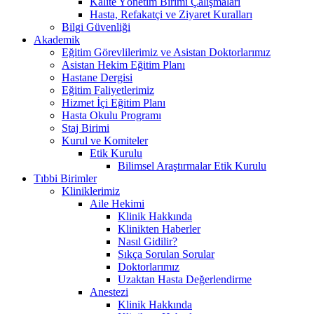
Kalite Yönetim Birimi Çalışmaları
Hasta, Refakatçi ve Ziyaret Kuralları
Bilgi Güvenliği
Akademik
Eğitim Görevlilerimiz ve Asistan Doktorlarımız
Asistan Hekim Eğitim Planı
Hastane Dergisi
Eğitim Faliyetlerimiz
Hizmet İçi Eğitim Planı
Hasta Okulu Programı
Staj Birimi
Kurul ve Komiteler
Etik Kurulu
Bilimsel Araştırmalar Etik Kurulu
Tıbbi Birimler
Kliniklerimiz
Aile Hekimi
Klinik Hakkında
Klinikten Haberler
Nasıl Gidilir?
Sıkça Sorulan Sorular
Doktorlarımız
Uzaktan Hasta Değerlendirme
Anestezi
Klinik Hakkında