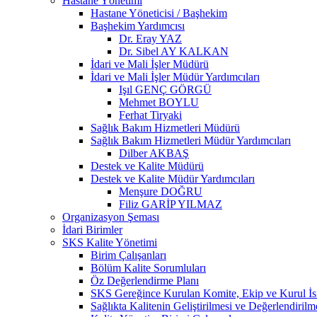
Hastane Yönetimi
Hastane Yöneticisi / Başhekim
Başhekim Yardımcısı
Dr. Eray YAZ
Dr. Sibel AY KALKAN
İdari ve Mali İşler Müdürü
İdari ve Mali İşler Müdür Yardımcıları
Işıl GENÇ GÖRGÜ
Mehmet BOYLU
Ferhat Tiryaki
Sağlık Bakım Hizmetleri Müdürü
Sağlık Bakım Hizmetleri Müdür Yardımcıları
Dilber AKBAŞ
Destek ve Kalite Müdürü
Destek ve Kalite Müdür Yardımcıları
Menşure DOĞRU
Filiz GARİP YILMAZ
Organizasyon Şeması
İdari Birimler
SKS Kalite Yönetimi
Birim Çalışanları
Bölüm Kalite Sorumluları
Öz Değerlendirme Planı
SKS Gereğince Kurulan Komite, Ekip ve Kurul İsi
Sağlıkta Kalitenin Geliştirilmesi ve Değerlendiril