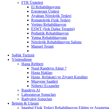
FTR Üniteleri
El Rehabilitasyonu
Ergoterapi Ünitesi
Ayaktan Nörolojik Tedavi
Romatolojik Fizik Tedavi
Vertigo Rehabilitasyon
ESWT (Şok Dalga Terapisi)
Pediatrik Rehabilitasyon
Yutma Rehabilitasyonu
Nörolojik Rehabilitasyon Salonu
Manuel Terapi
Sağlık Turizmi
Yönlendirme
Hasta Rehberi
Nasıl Randevu Alınır ?
Hasta Hakları
Hasta, Refakatçi ve Ziyaret Kuralları
Muayene Saatleri
Nöbetçi Eczaneler
Randevu Al
Laboratuvar Sonuçları
Radyoloji Sonuçları
İletişim & Ulaşım
İstanbul Fizik Tedavi Rehabilitasyon Eğitim ve Araştırm