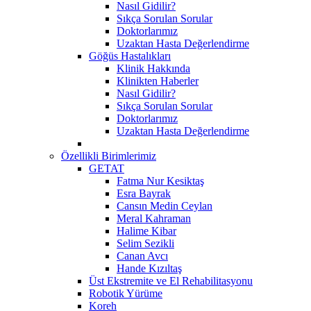
Nasıl Gidilir?
Sıkça Sorulan Sorular
Doktorlarımız
Uzaktan Hasta Değerlendirme
Göğüs Hastalıkları
Klinik Hakkında
Klinikten Haberler
Nasıl Gidilir?
Sıkça Sorulan Sorular
Doktorlarımız
Uzaktan Hasta Değerlendirme
Özellikli Birimlerimiz
GETAT
Fatma Nur Kesiktaş
Esra Bayrak
Cansın Medin Ceylan
Meral Kahraman
Halime Kibar
Selim Sezikli
Canan Avcı
Hande Kızıltaş
Üst Ekstremite ve El Rehabilitasyonu
Robotik Yürüme
Koreh