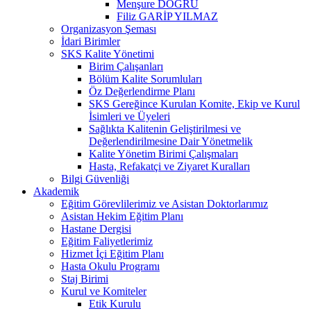
Menşure DOĞRU
Filiz GARİP YILMAZ
Organizasyon Şeması
İdari Birimler
SKS Kalite Yönetimi
Birim Çalışanları
Bölüm Kalite Sorumluları
Öz Değerlendirme Planı
SKS Gereğince Kurulan Komite, Ekip ve Kurul
İsimleri ve Üyeleri
Sağlıkta Kalitenin Geliştirilmesi ve
Değerlendirilmesine Dair Yönetmelik
Kalite Yönetim Birimi Çalışmaları
Hasta, Refakatçi ve Ziyaret Kuralları
Bilgi Güvenliği
Akademik
Eğitim Görevlilerimiz ve Asistan Doktorlarımız
Asistan Hekim Eğitim Planı
Hastane Dergisi
Eğitim Faliyetlerimiz
Hizmet İçi Eğitim Planı
Hasta Okulu Programı
Staj Birimi
Kurul ve Komiteler
Etik Kurulu