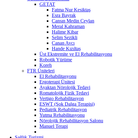
GETAT
Fatma Nur Kesiktaş
Esra Bayrak
Cansın Medin Ceylan
Meral Kahraman
Halime Kibar
Selim Sezikli
Canan Avcı
Hande Kızıltaş
Üst Ekstremite ve El Rehabilitasyonu
Robotik Yürüme
Koreh
FTR Üniteleri
El Rehabilitasyonu
Ergoterapi Ünitesi
Ayaktan Nörolojik Tedavi
Romatolojik Fizik Tedavi
Vertigo Rehabilitasyon
ESWT (Şok Dalga Terapisi)
Pediatrik Rehabilitasyon
Yutma Rehabilitasyonu
Nörolojik Rehabilitasyon Salonu
Manuel Terapi
Sağlık Turizmi