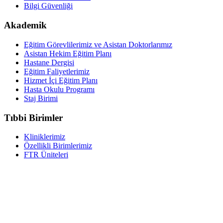
Bilgi Güvenliği
Akademik
Eğitim Görevlilerimiz ve Asistan Doktorlarımız
Asistan Hekim Eğitim Planı
Hastane Dergisi
Eğitim Faliyetlerimiz
Hizmet İçi Eğitim Planı
Hasta Okulu Programı
Staj Birimi
Tıbbi Birimler
Kliniklerimiz
Özellikli Birimlerimiz
FTR Üniteleri