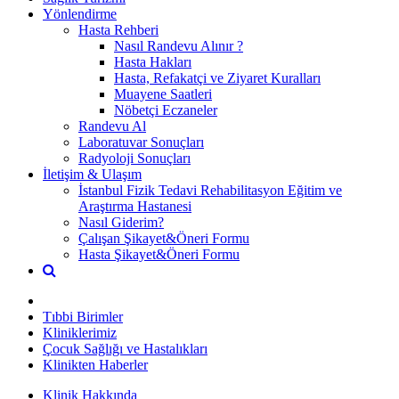
Yönlendirme
Hasta Rehberi
Nasıl Randevu Alınır ?
Hasta Hakları
Hasta, Refakatçi ve Ziyaret Kuralları
Muayene Saatleri
Nöbetçi Eczaneler
Randevu Al
Laboratuvar Sonuçları
Radyoloji Sonuçları
İletişim & Ulaşım
İstanbul Fizik Tedavi Rehabilitasyon Eğitim ve
Araştırma Hastanesi
Nasıl Giderim?
Çalışan Şikayet&Öneri Formu
Hasta Şikayet&Öneri Formu
Tıbbi Birimler
Kliniklerimiz
Çocuk Sağlığı ve Hastalıkları
Klinikten Haberler
Klinik Hakkında