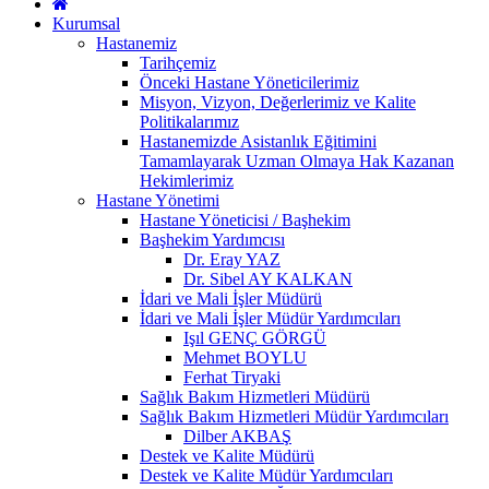
Kurumsal
Hastanemiz
Tarihçemiz
Önceki Hastane Yöneticilerimiz
Misyon, Vizyon, Değerlerimiz ve Kalite
Politikalarımız
Hastanemizde Asistanlık Eğitimini
Tamamlayarak Uzman Olmaya Hak Kazanan
Hekimlerimiz
Hastane Yönetimi
Hastane Yöneticisi / Başhekim
Başhekim Yardımcısı
Dr. Eray YAZ
Dr. Sibel AY KALKAN
İdari ve Mali İşler Müdürü
İdari ve Mali İşler Müdür Yardımcıları
Işıl GENÇ GÖRGÜ
Mehmet BOYLU
Ferhat Tiryaki
Sağlık Bakım Hizmetleri Müdürü
Sağlık Bakım Hizmetleri Müdür Yardımcıları
Dilber AKBAŞ
Destek ve Kalite Müdürü
Destek ve Kalite Müdür Yardımcıları