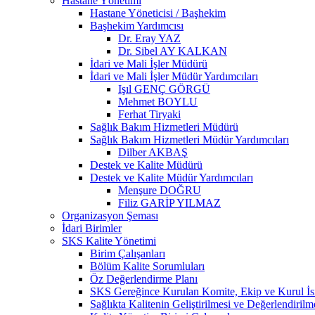
Hastane Yönetimi
Hastane Yöneticisi / Başhekim
Başhekim Yardımcısı
Dr. Eray YAZ
Dr. Sibel AY KALKAN
İdari ve Mali İşler Müdürü
İdari ve Mali İşler Müdür Yardımcıları
Işıl GENÇ GÖRGÜ
Mehmet BOYLU
Ferhat Tiryaki
Sağlık Bakım Hizmetleri Müdürü
Sağlık Bakım Hizmetleri Müdür Yardımcıları
Dilber AKBAŞ
Destek ve Kalite Müdürü
Destek ve Kalite Müdür Yardımcıları
Menşure DOĞRU
Filiz GARİP YILMAZ
Organizasyon Şeması
İdari Birimler
SKS Kalite Yönetimi
Birim Çalışanları
Bölüm Kalite Sorumluları
Öz Değerlendirme Planı
SKS Gereğince Kurulan Komite, Ekip ve Kurul İsi
Sağlıkta Kalitenin Geliştirilmesi ve Değerlendiril