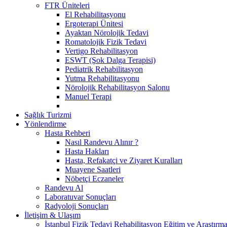
FTR Üniteleri
El Rehabilitasyonu
Ergoterapi Ünitesi
Ayaktan Nörolojik Tedavi
Romatolojik Fizik Tedavi
Vertigo Rehabilitasyon
ESWT (Şok Dalga Terapisi)
Pediatrik Rehabilitasyon
Yutma Rehabilitasyonu
Nörolojik Rehabilitasyon Salonu
Manuel Terapi
Sağlık Turizmi
Yönlendirme
Hasta Rehberi
Nasıl Randevu Alınır ?
Hasta Hakları
Hasta, Refakatçi ve Ziyaret Kuralları
Muayene Saatleri
Nöbetçi Eczaneler
Randevu Al
Laboratuvar Sonuçları
Radyoloji Sonuçları
İletişim & Ulaşım
İstanbul Fizik Tedavi Rehabilitasyon Eğitim ve Araştırm