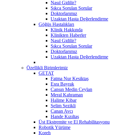
Nasıl Gidilir?
Sıkça Sorulan Sorular
Doktorlarımız
Uzaktan Hasta Değerlendirme
Göğüs Hastalıkları
Klinik Hakkında
Klinikten Haberler
Nasıl Gidilir?
Sıkça Sorulan Sorular
Doktorlarımız
Uzaktan Hasta Değerlendirme
Özellikli Birimlerimiz
GETAT
Fatma Nur Kesiktaş
Esra Bayrak
Cansın Medin Ceylan
Meral Kahraman
Halime Kibar
Selim Sezikli
Canan Avcı
Hande Kızıltaş
Üst Ekstremite ve El Rehabilitasyonu
Robotik Yürüme
Koreh