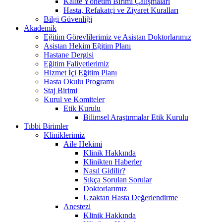
Kalite Yönetim Birimi Çalışmaları
Hasta, Refakatçi ve Ziyaret Kuralları
Bilgi Güvenliği
Akademik
Eğitim Görevlilerimiz ve Asistan Doktorlarımız
Asistan Hekim Eğitim Planı
Hastane Dergisi
Eğitim Faliyetlerimiz
Hizmet İçi Eğitim Planı
Hasta Okulu Programı
Staj Birimi
Kurul ve Komiteler
Etik Kurulu
Bilimsel Araştırmalar Etik Kurulu
Tıbbi Birimler
Kliniklerimiz
Aile Hekimi
Klinik Hakkında
Klinikten Haberler
Nasıl Gidilir?
Sıkça Sorulan Sorular
Doktorlarımız
Uzaktan Hasta Değerlendirme
Anestezi
Klinik Hakkında