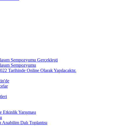
aklaşım Sempozyumu Gerçekleşti
Yaklaşım Sempozyumu
2 Tarihinde Online Olarak Yapılacaktır.
in'de
orlar
leri
e Etkinlik Yarışması
u
n Anabilim Dalı Toplantısı