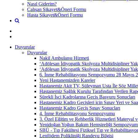
Nasıl Giderim?
Çalışan Şikayet&Öneri Formu
Hasta Şikayet&Öneri Formu
Duyurular
Duyurular
Nakil Ambulansı Hizmeti
‘Adölesan İdiyopatik Skolyoza Multidisipliner Y
‘Adölesan İdiyopatik Skolyoza Multidisipliner 
6. İnme Rehabilitasyonu Sempozyumu 28 Mayıs 202
Yeni Hastanemizden Kareler
Hastanemiz Akit TV, Süleyman Usta İle Söz Millet
Hastanemiz Sağlık Kurulu Tarafından Verilen Rap
Sürekli İşçi Kadrolarına Geçiş Başvuru Sonuçları
Hastanemiz Kadro Geçişleri için Sınav Yeri ve Saat
Hastanemiz Kadro Geçiş Sınav Sonuçları
4. İnme Rehabilitasyonu Sempozyumu
3. Özel Eğitim ve Rehberlik Hizmetleri Materyal v
Yenidoğan Yoğun Bakım Hemşireliği Sempozyum
SBÜ - Tıp Fakültesi Fiziksel Tıp ve Rehabilitasyo
Lenfödem Polikliniği Randevu Bilgisi