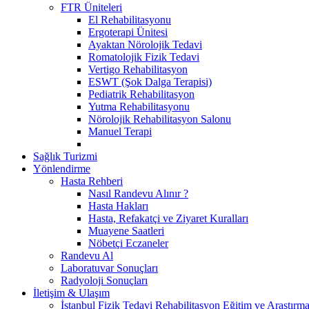
FTR Üniteleri
El Rehabilitasyonu
Ergoterapi Ünitesi
Ayaktan Nörolojik Tedavi
Romatolojik Fizik Tedavi
Vertigo Rehabilitasyon
ESWT (Şok Dalga Terapisi)
Pediatrik Rehabilitasyon
Yutma Rehabilitasyonu
Nörolojik Rehabilitasyon Salonu
Manuel Terapi
Sağlık Turizmi
Yönlendirme
Hasta Rehberi
Nasıl Randevu Alınır ?
Hasta Hakları
Hasta, Refakatçi ve Ziyaret Kuralları
Muayene Saatleri
Nöbetçi Eczaneler
Randevu Al
Laboratuvar Sonuçları
Radyoloji Sonuçları
İletişim & Ulaşım
İstanbul Fizik Tedavi Rehabilitasyon Eğitim ve Araştırm