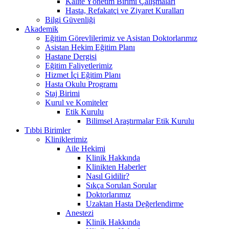
Kalite Yönetim Birimi Çalışmaları
Hasta, Refakatçi ve Ziyaret Kuralları
Bilgi Güvenliği
Akademik
Eğitim Görevlilerimiz ve Asistan Doktorlarımız
Asistan Hekim Eğitim Planı
Hastane Dergisi
Eğitim Faliyetlerimiz
Hizmet İçi Eğitim Planı
Hasta Okulu Programı
Staj Birimi
Kurul ve Komiteler
Etik Kurulu
Bilimsel Araştırmalar Etik Kurulu
Tıbbi Birimler
Kliniklerimiz
Aile Hekimi
Klinik Hakkında
Klinikten Haberler
Nasıl Gidilir?
Sıkça Sorulan Sorular
Doktorlarımız
Uzaktan Hasta Değerlendirme
Anestezi
Klinik Hakkında