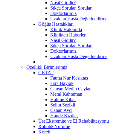
Nasıl Gidilir?
Sıkça Sorulan Sorular
Doktorlarımız
Uzaktan Hasta Değerlendirme
Göğüs Hastalıkları
Klinik Hakkında
Klinikten Haberler
Nasıl Gidilir?
Sıkça Sorulan Sorular
Doktorlarımız
Uzaktan Hasta Değerlendirme
Özellikli Birimlerimiz
GETAT
Fatma Nur Kesiktaş
Esra Bayrak
Cansın Medin Ceylan
Meral Kahraman
Halime Kibar
Selim Sezikli
Canan Avcı
Hande Kızıltaş
Üst Ekstremite ve El Rehabilitasyonu
Robotik Yürüme
Koreh