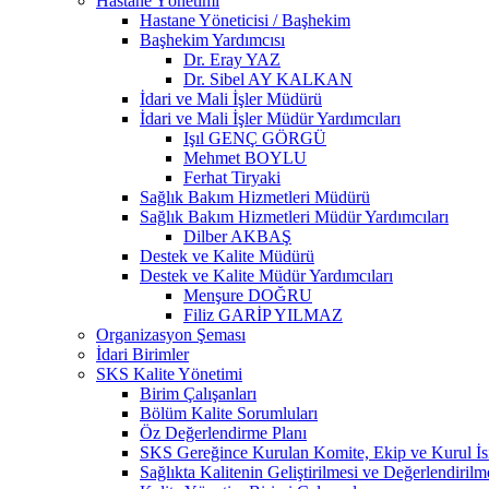
Hastane Yönetimi
Hastane Yöneticisi / Başhekim
Başhekim Yardımcısı
Dr. Eray YAZ
Dr. Sibel AY KALKAN
İdari ve Mali İşler Müdürü
İdari ve Mali İşler Müdür Yardımcıları
Işıl GENÇ GÖRGÜ
Mehmet BOYLU
Ferhat Tiryaki
Sağlık Bakım Hizmetleri Müdürü
Sağlık Bakım Hizmetleri Müdür Yardımcıları
Dilber AKBAŞ
Destek ve Kalite Müdürü
Destek ve Kalite Müdür Yardımcıları
Menşure DOĞRU
Filiz GARİP YILMAZ
Organizasyon Şeması
İdari Birimler
SKS Kalite Yönetimi
Birim Çalışanları
Bölüm Kalite Sorumluları
Öz Değerlendirme Planı
SKS Gereğince Kurulan Komite, Ekip ve Kurul İsi
Sağlıkta Kalitenin Geliştirilmesi ve Değerlendiril