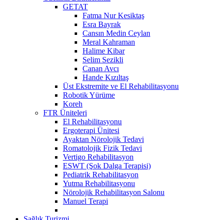
GETAT
Fatma Nur Kesiktaş
Esra Bayrak
Cansın Medin Ceylan
Meral Kahraman
Halime Kibar
Selim Sezikli
Canan Avcı
Hande Kızıltaş
Üst Ekstremite ve El Rehabilitasyonu
Robotik Yürüme
Koreh
FTR Üniteleri
El Rehabilitasyonu
Ergoterapi Ünitesi
Ayaktan Nörolojik Tedavi
Romatolojik Fizik Tedavi
Vertigo Rehabilitasyon
ESWT (Şok Dalga Terapisi)
Pediatrik Rehabilitasyon
Yutma Rehabilitasyonu
Nörolojik Rehabilitasyon Salonu
Manuel Terapi
Sağlık Turizmi