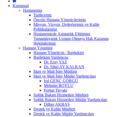
Kurumsal
Hastanemiz
Tarihçemiz
Önceki Hastane Yöneticilerimiz
Misyon, Vizyon, Değerlerimiz ve Kalite
Politikalarımız
Hastanemizde Asistanlık Eğitimini
Tamamlayarak Uzman Olmaya Hak Kazanan
Hekimlerimiz
Hastane Yönetimi
Hastane Yöneticisi / Başhekim
Başhekim Yardımcısı
Dr. Eray YAZ
Dr. Sibel AY KALKAN
İdari ve Mali İşler Müdürü
İdari ve Mali İşler Müdür Yardımcıları
Işıl GENÇ GÖRGÜ
Mehmet BOYLU
Ferhat Tiryaki
Sağlık Bakım Hizmetleri Müdürü
Sağlık Bakım Hizmetleri Müdür Yardımcıları
Dilber AKBAŞ
Destek ve Kalite Müdürü
Destek ve Kalite Müdür Yardımcıları