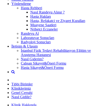
Yönlendirme
Hasta Rehberi
Nasıl Randevu Alınır ?
Hasta Hakları
Hasta, Refakatçi ve Ziyaret Kuralları
Muayene Saatleri
Nöbetçi Eczaneler
Randevu Al
Laboratuvar Sonuçları
Radyoloji Sonuçları
İletişim & Ulaşım
İstanbul Fizik Tedavi Rehabilitasyon Eğitim ve
Araştırma Hastanesi
Nasıl Giderim?
Çalışan Şikayet&Öneri Formu
Hasta Şikayet&Öneri Formu
Tıbbi Birimler
Kliniklerimiz
Genel Cerrahi
Nasıl Gidilir?
Klinik Hakkında