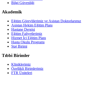
Bilgi Güvenliği
Akademik
Eğitim Görevlilerimiz ve Asistan Doktorlarımız
Asistan Hekim Eğitim Planı
Hastane Dergisi
Eğitim Faliyetlerimiz
Hizmet İçi Eğitim Planı
Hasta Okulu Programı
Staj Birimi
Tıbbi Birimler
Kliniklerimiz
Özellikli Birimlerimiz
FTR Üniteleri