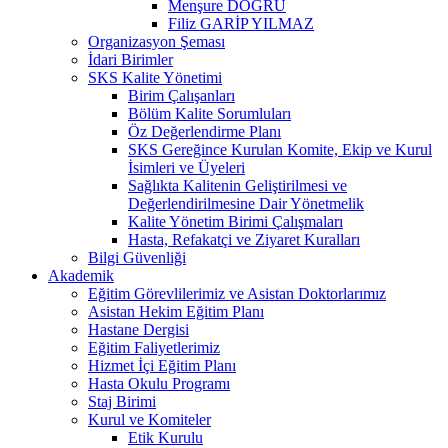
Menşure DOĞRU
Filiz GARİP YILMAZ
Organizasyon Şeması
İdari Birimler
SKS Kalite Yönetimi
Birim Çalışanları
Bölüm Kalite Sorumluları
Öz Değerlendirme Planı
SKS Gereğince Kurulan Komite, Ekip ve Kurul
İsimleri ve Üyeleri
Sağlıkta Kalitenin Geliştirilmesi ve
Değerlendirilmesine Dair Yönetmelik
Kalite Yönetim Birimi Çalışmaları
Hasta, Refakatçi ve Ziyaret Kuralları
Bilgi Güvenliği
Akademik
Eğitim Görevlilerimiz ve Asistan Doktorlarımız
Asistan Hekim Eğitim Planı
Hastane Dergisi
Eğitim Faliyetlerimiz
Hizmet İçi Eğitim Planı
Hasta Okulu Programı
Staj Birimi
Kurul ve Komiteler
Etik Kurulu