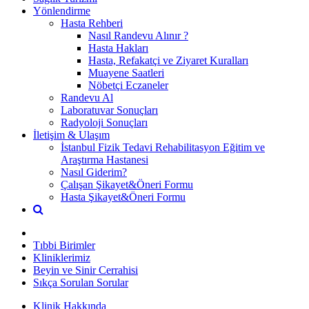
Yönlendirme
Hasta Rehberi
Nasıl Randevu Alınır ?
Hasta Hakları
Hasta, Refakatçi ve Ziyaret Kuralları
Muayene Saatleri
Nöbetçi Eczaneler
Randevu Al
Laboratuvar Sonuçları
Radyoloji Sonuçları
İletişim & Ulaşım
İstanbul Fizik Tedavi Rehabilitasyon Eğitim ve
Araştırma Hastanesi
Nasıl Giderim?
Çalışan Şikayet&Öneri Formu
Hasta Şikayet&Öneri Formu
Tıbbi Birimler
Kliniklerimiz
Beyin ve Sinir Cerrahisi
Sıkça Sorulan Sorular
Klinik Hakkında