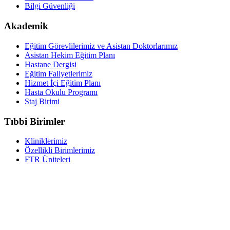
Bilgi Güvenliği
Akademik
Eğitim Görevlilerimiz ve Asistan Doktorlarımız
Asistan Hekim Eğitim Planı
Hastane Dergisi
Eğitim Faliyetlerimiz
Hizmet İçi Eğitim Planı
Hasta Okulu Programı
Staj Birimi
Tıbbi Birimler
Kliniklerimiz
Özellikli Birimlerimiz
FTR Üniteleri