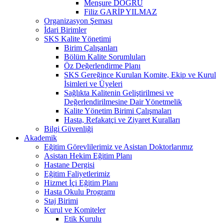
Menşure DOĞRU
Filiz GARİP YILMAZ
Organizasyon Şeması
İdari Birimler
SKS Kalite Yönetimi
Birim Çalışanları
Bölüm Kalite Sorumluları
Öz Değerlendirme Planı
SKS Gereğince Kurulan Komite, Ekip ve Kurul
İsimleri ve Üyeleri
Sağlıkta Kalitenin Geliştirilmesi ve
Değerlendirilmesine Dair Yönetmelik
Kalite Yönetim Birimi Çalışmaları
Hasta, Refakatçi ve Ziyaret Kuralları
Bilgi Güvenliği
Akademik
Eğitim Görevlilerimiz ve Asistan Doktorlarımız
Asistan Hekim Eğitim Planı
Hastane Dergisi
Eğitim Faliyetlerimiz
Hizmet İçi Eğitim Planı
Hasta Okulu Programı
Staj Birimi
Kurul ve Komiteler
Etik Kurulu