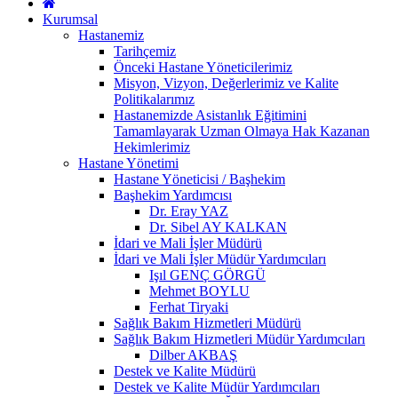
Kurumsal
Hastanemiz
Tarihçemiz
Önceki Hastane Yöneticilerimiz
Misyon, Vizyon, Değerlerimiz ve Kalite
Politikalarımız
Hastanemizde Asistanlık Eğitimini
Tamamlayarak Uzman Olmaya Hak Kazanan
Hekimlerimiz
Hastane Yönetimi
Hastane Yöneticisi / Başhekim
Başhekim Yardımcısı
Dr. Eray YAZ
Dr. Sibel AY KALKAN
İdari ve Mali İşler Müdürü
İdari ve Mali İşler Müdür Yardımcıları
Işıl GENÇ GÖRGÜ
Mehmet BOYLU
Ferhat Tiryaki
Sağlık Bakım Hizmetleri Müdürü
Sağlık Bakım Hizmetleri Müdür Yardımcıları
Dilber AKBAŞ
Destek ve Kalite Müdürü
Destek ve Kalite Müdür Yardımcıları