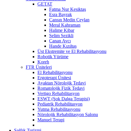
GETAT
Fatma Nur Kesiktaş
Esra Bayrak
Cansın Medin Ceylan
Meral Kahraman
Halime Kibar
Selim Sezikli
Canan Avcı
Hande Kızıltaş
Üst Ekstremite ve El Rehabilitasyonu
Robotik Yürüme
Koreh
FTR Üniteleri
El Rehabilitasyonu
Ergoterapi Ünitesi
Ayaktan Nörolojik Tedavi
Romatolojik Fizik Tedavi
Vertigo Rehabilitasyon
ESWT (Şok Dalga Terapisi)
Pediatrik Rehabilitasyon
Yutma Rehabilitasyonu
Nörolojik Rehabilitasyon Salonu
Manuel Terapi
Sağlık Turizmi