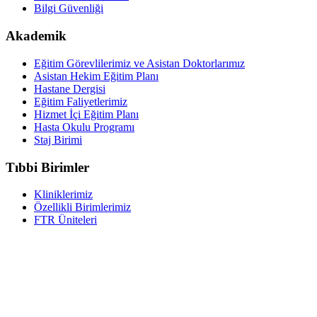
Bilgi Güvenliği
Akademik
Eğitim Görevlilerimiz ve Asistan Doktorlarımız
Asistan Hekim Eğitim Planı
Hastane Dergisi
Eğitim Faliyetlerimiz
Hizmet İçi Eğitim Planı
Hasta Okulu Programı
Staj Birimi
Tıbbi Birimler
Kliniklerimiz
Özellikli Birimlerimiz
FTR Üniteleri