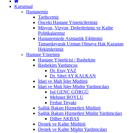
Kurumsal
Hastanemiz
Tarihçemiz
Önceki Hastane Yöneticilerimiz
Misyon, Vizyon, Değerlerimiz ve Kalite
Politikalarımız
Hastanemizde Asistanlık Eğitimini
Tamamlayarak Uzman Olmaya Hak Kazanan
Hekimlerimiz
Hastane Yönetimi
Hastane Yöneticisi / Başhekim
Başhekim Yardımcısı
Dr. Eray YAZ
Dr. Sibel AY KALKAN
İdari ve Mali İşler Müdürü
İdari ve Mali İşler Müdür Yardımcıları
Işıl GENÇ GÖRGÜ
Mehmet BOYLU
Ferhat Tiryaki
Sağlık Bakım Hizmetleri Müdürü
Sağlık Bakım Hizmetleri Müdür Yardımcıları
Dilber AKBAŞ
Destek ve Kalite Müdürü
Destek ve Kalite Müdür Yardımcıları