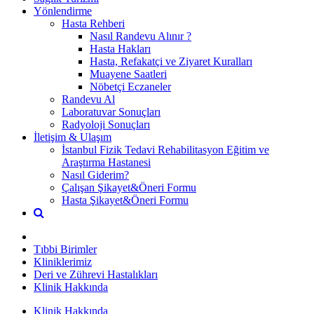
Yönlendirme
Hasta Rehberi
Nasıl Randevu Alınır ?
Hasta Hakları
Hasta, Refakatçi ve Ziyaret Kuralları
Muayene Saatleri
Nöbetçi Eczaneler
Randevu Al
Laboratuvar Sonuçları
Radyoloji Sonuçları
İletişim & Ulaşım
İstanbul Fizik Tedavi Rehabilitasyon Eğitim ve
Araştırma Hastanesi
Nasıl Giderim?
Çalışan Şikayet&Öneri Formu
Hasta Şikayet&Öneri Formu
Tıbbi Birimler
Kliniklerimiz
Deri ve Zührevi Hastalıkları
Klinik Hakkında
Klinik Hakkında