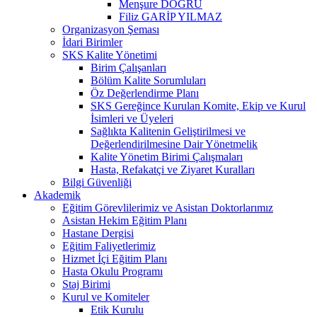
Menşure DOĞRU
Filiz GARİP YILMAZ
Organizasyon Şeması
İdari Birimler
SKS Kalite Yönetimi
Birim Çalışanları
Bölüm Kalite Sorumluları
Öz Değerlendirme Planı
SKS Gereğince Kurulan Komite, Ekip ve Kurul
İsimleri ve Üyeleri
Sağlıkta Kalitenin Geliştirilmesi ve
Değerlendirilmesine Dair Yönetmelik
Kalite Yönetim Birimi Çalışmaları
Hasta, Refakatçi ve Ziyaret Kuralları
Bilgi Güvenliği
Akademik
Eğitim Görevlilerimiz ve Asistan Doktorlarımız
Asistan Hekim Eğitim Planı
Hastane Dergisi
Eğitim Faliyetlerimiz
Hizmet İçi Eğitim Planı
Hasta Okulu Programı
Staj Birimi
Kurul ve Komiteler
Etik Kurulu