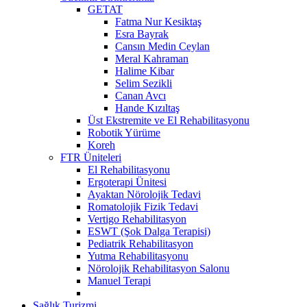
GETAT
Fatma Nur Kesiktaş
Esra Bayrak
Cansın Medin Ceylan
Meral Kahraman
Halime Kibar
Selim Sezikli
Canan Avcı
Hande Kızıltaş
Üst Ekstremite ve El Rehabilitasyonu
Robotik Yürüme
Koreh
FTR Üniteleri
El Rehabilitasyonu
Ergoterapi Ünitesi
Ayaktan Nörolojik Tedavi
Romatolojik Fizik Tedavi
Vertigo Rehabilitasyon
ESWT (Şok Dalga Terapisi)
Pediatrik Rehabilitasyon
Yutma Rehabilitasyonu
Nörolojik Rehabilitasyon Salonu
Manuel Terapi
Sağlık Turizmi