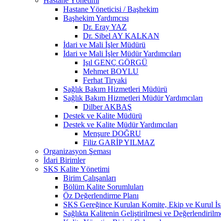
Hastane Yönetimi
Hastane Yöneticisi / Başhekim
Başhekim Yardımcısı
Dr. Eray YAZ
Dr. Sibel AY KALKAN
İdari ve Mali İşler Müdürü
İdari ve Mali İşler Müdür Yardımcıları
Işıl GENÇ GÖRGÜ
Mehmet BOYLU
Ferhat Tiryaki
Sağlık Bakım Hizmetleri Müdürü
Sağlık Bakım Hizmetleri Müdür Yardımcıları
Dilber AKBAŞ
Destek ve Kalite Müdürü
Destek ve Kalite Müdür Yardımcıları
Menşure DOĞRU
Filiz GARİP YILMAZ
Organizasyon Şeması
İdari Birimler
SKS Kalite Yönetimi
Birim Çalışanları
Bölüm Kalite Sorumluları
Öz Değerlendirme Planı
SKS Gereğince Kurulan Komite, Ekip ve Kurul İsi
Sağlıkta Kalitenin Geliştirilmesi ve Değerlendiril