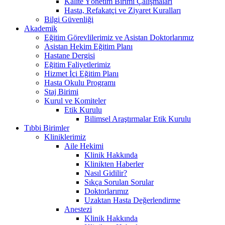
Kalite Yönetim Birimi Çalışmaları
Hasta, Refakatçi ve Ziyaret Kuralları
Bilgi Güvenliği
Akademik
Eğitim Görevlilerimiz ve Asistan Doktorlarımız
Asistan Hekim Eğitim Planı
Hastane Dergisi
Eğitim Faliyetlerimiz
Hizmet İçi Eğitim Planı
Hasta Okulu Programı
Staj Birimi
Kurul ve Komiteler
Etik Kurulu
Bilimsel Araştırmalar Etik Kurulu
Tıbbi Birimler
Kliniklerimiz
Aile Hekimi
Klinik Hakkında
Klinikten Haberler
Nasıl Gidilir?
Sıkça Sorulan Sorular
Doktorlarımız
Uzaktan Hasta Değerlendirme
Anestezi
Klinik Hakkında