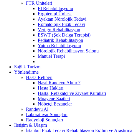
FTR Üniteleri
El Rehabilitasyonu
Ergoterapi Ünitesi
Ayaktan Nörolojik Tedavi
Romatolojik Fizik Tedavi
Vertigo Rehabilitasyon
ESWT (Şok Dalga Terapisi)
Pediatrik Rehabilitasyon
Yutma Rehabilitasyonu
Nörolojik Rehabilitasyon Salonu
Manuel Terapi
Sağlık Turizmi
Yönlendirme
Hasta Rehberi
Nasıl Randevu Alınır ?
Hasta Hakları
Hasta, Refakatçi ve Ziyaret Kuralları
Muayene Saatleri
Nöbetçi Eczaneler
Randevu Al
Laboratuvar Sonuçları
Radyoloji Sonuçları
İletişim & Ulaşım
İstanbul Fizik Tedavi Rehabilitasyon Eğitim ve Araştırm