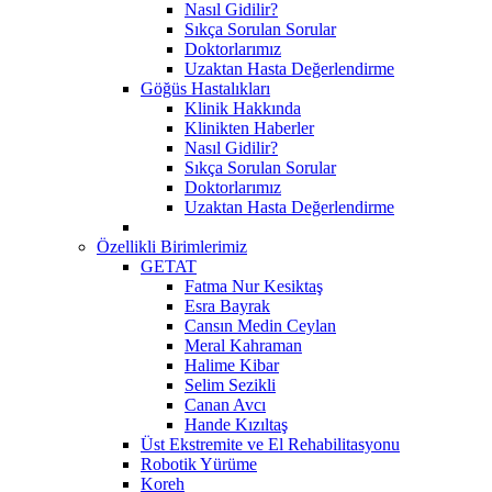
Nasıl Gidilir?
Sıkça Sorulan Sorular
Doktorlarımız
Uzaktan Hasta Değerlendirme
Göğüs Hastalıkları
Klinik Hakkında
Klinikten Haberler
Nasıl Gidilir?
Sıkça Sorulan Sorular
Doktorlarımız
Uzaktan Hasta Değerlendirme
Özellikli Birimlerimiz
GETAT
Fatma Nur Kesiktaş
Esra Bayrak
Cansın Medin Ceylan
Meral Kahraman
Halime Kibar
Selim Sezikli
Canan Avcı
Hande Kızıltaş
Üst Ekstremite ve El Rehabilitasyonu
Robotik Yürüme
Koreh