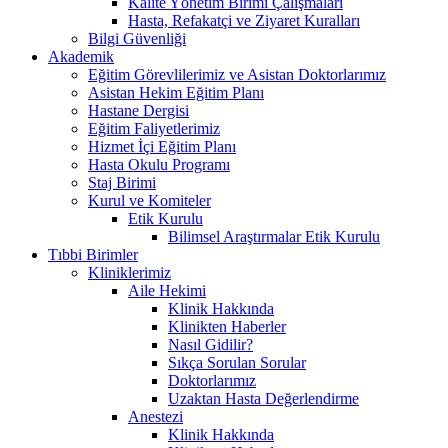
Kalite Yönetim Birimi Çalışmaları
Hasta, Refakatçi ve Ziyaret Kuralları
Bilgi Güvenliği
Akademik
Eğitim Görevlilerimiz ve Asistan Doktorlarımız
Asistan Hekim Eğitim Planı
Hastane Dergisi
Eğitim Faliyetlerimiz
Hizmet İçi Eğitim Planı
Hasta Okulu Programı
Staj Birimi
Kurul ve Komiteler
Etik Kurulu
Bilimsel Araştırmalar Etik Kurulu
Tıbbi Birimler
Kliniklerimiz
Aile Hekimi
Klinik Hakkında
Klinikten Haberler
Nasıl Gidilir?
Sıkça Sorulan Sorular
Doktorlarımız
Uzaktan Hasta Değerlendirme
Anestezi
Klinik Hakkında