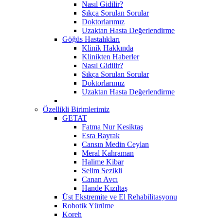
Nasıl Gidilir?
Sıkça Sorulan Sorular
Doktorlarımız
Uzaktan Hasta Değerlendirme
Göğüs Hastalıkları
Klinik Hakkında
Klinikten Haberler
Nasıl Gidilir?
Sıkça Sorulan Sorular
Doktorlarımız
Uzaktan Hasta Değerlendirme
Özellikli Birimlerimiz
GETAT
Fatma Nur Kesiktaş
Esra Bayrak
Cansın Medin Ceylan
Meral Kahraman
Halime Kibar
Selim Sezikli
Canan Avcı
Hande Kızıltaş
Üst Ekstremite ve El Rehabilitasyonu
Robotik Yürüme
Koreh