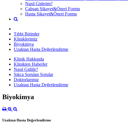
Nasıl Giderim?
Çalışan Şikayet&Öneri Formu
Hasta Şikayet&Öneri Formu
Tıbbi Birimler
Kliniklerimiz
Biyokimya
Uzaktan Hasta Değerlendirme
Klinik Hakkında
Klinikten Haberler
Nasıl Gidilir?
Sıkça Sorulan Sorular
Doktorlarımız
Uzaktan Hasta Değerlendirme
Biyokimya
Uzaktan Hasta Değerlendirme