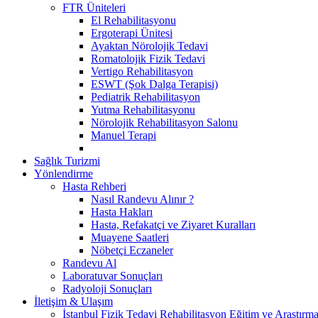
FTR Üniteleri
El Rehabilitasyonu
Ergoterapi Ünitesi
Ayaktan Nörolojik Tedavi
Romatolojik Fizik Tedavi
Vertigo Rehabilitasyon
ESWT (Şok Dalga Terapisi)
Pediatrik Rehabilitasyon
Yutma Rehabilitasyonu
Nörolojik Rehabilitasyon Salonu
Manuel Terapi
Sağlık Turizmi
Yönlendirme
Hasta Rehberi
Nasıl Randevu Alınır ?
Hasta Hakları
Hasta, Refakatçi ve Ziyaret Kuralları
Muayene Saatleri
Nöbetçi Eczaneler
Randevu Al
Laboratuvar Sonuçları
Radyoloji Sonuçları
İletişim & Ulaşım
İstanbul Fizik Tedavi Rehabilitasyon Eğitim ve Araştırm