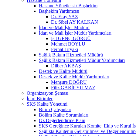
Hastane Yönetimi
Hastane Yöneticisi / Başhekim
Başhekim Yardımcısı
Dr. Eray YAZ
Dr. Sibel AY KALKAN
İdari ve Mali İşler Müdürü
İdari ve Mali İşler Müdür Yardımcıları
Işıl GENÇ GÖRGÜ
Mehmet BOYLU
Ferhat Tiryaki
Sağlık Bakım Hizmetleri Müdürü
Sağlık Bakım Hizmetleri Müdür Yardımcıları
Dilber AKBAŞ
Destek ve Kalite Müdürü
Destek ve Kalite Müdür Yardımcıları
Menşure DOĞRU
Filiz GARİP YILMAZ
Organizasyon Şeması
İdari Birimler
SKS Kalite Yönetimi
Birim Çalışanları
Bölüm Kalite Sorumluları
Öz Değerlendirme Planı
SKS Gereğince Kurulan Komite, Ekip ve Kurul İsi
Sağlıkta Kalitenin Geliştirilmesi ve Değerlendiril