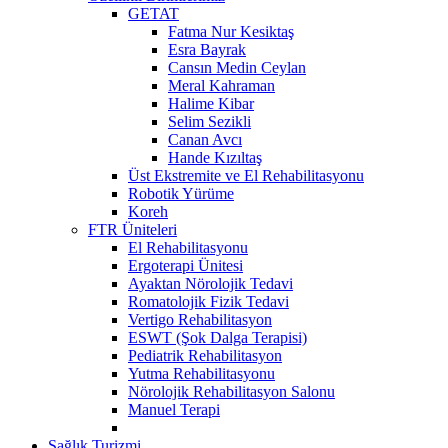
GETAT
Fatma Nur Kesiktaş
Esra Bayrak
Cansın Medin Ceylan
Meral Kahraman
Halime Kibar
Selim Sezikli
Canan Avcı
Hande Kızıltaş
Üst Ekstremite ve El Rehabilitasyonu
Robotik Yürüme
Koreh
FTR Üniteleri
El Rehabilitasyonu
Ergoterapi Ünitesi
Ayaktan Nörolojik Tedavi
Romatolojik Fizik Tedavi
Vertigo Rehabilitasyon
ESWT (Şok Dalga Terapisi)
Pediatrik Rehabilitasyon
Yutma Rehabilitasyonu
Nörolojik Rehabilitasyon Salonu
Manuel Terapi
Sağlık Turizmi