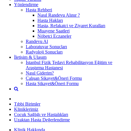
Yönlendirme
Hasta Rehberi
Nasıl Randevu Alınır ?
Hasta Hakları
Hasta, Refakatçi ve Ziyaret Kuralları
Muayene Saatleri
Nöbetçi Eczaneler
Randevu Al
Laboratuvar Sonuçları
Radyoloji Sonuçları
İletişim & Ulaşım
İstanbul Fizik Tedavi Rehabilitasyon Eğitim ve
Araştırma Hastanesi
Nasıl Giderim?
Çalışan Şikayet&Öneri Formu
Hasta Şikayet&Öneri Formu
Tıbbi Birimler
Kliniklerimiz
Çocuk Sağlığı ve Hastalıkları
Uzaktan Hasta Değerlendirme
Klinik Hakkında