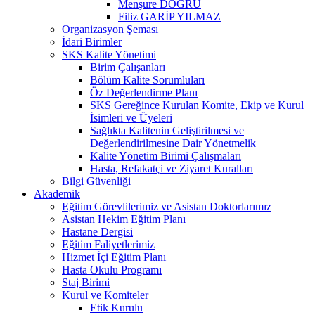
Menşure DOĞRU
Filiz GARİP YILMAZ
Organizasyon Şeması
İdari Birimler
SKS Kalite Yönetimi
Birim Çalışanları
Bölüm Kalite Sorumluları
Öz Değerlendirme Planı
SKS Gereğince Kurulan Komite, Ekip ve Kurul
İsimleri ve Üyeleri
Sağlıkta Kalitenin Geliştirilmesi ve
Değerlendirilmesine Dair Yönetmelik
Kalite Yönetim Birimi Çalışmaları
Hasta, Refakatçi ve Ziyaret Kuralları
Bilgi Güvenliği
Akademik
Eğitim Görevlilerimiz ve Asistan Doktorlarımız
Asistan Hekim Eğitim Planı
Hastane Dergisi
Eğitim Faliyetlerimiz
Hizmet İçi Eğitim Planı
Hasta Okulu Programı
Staj Birimi
Kurul ve Komiteler
Etik Kurulu