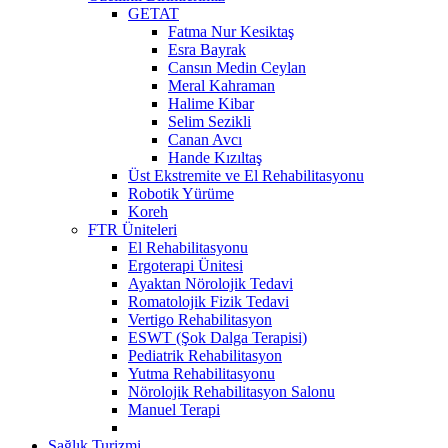
GETAT
Fatma Nur Kesiktaş
Esra Bayrak
Cansın Medin Ceylan
Meral Kahraman
Halime Kibar
Selim Sezikli
Canan Avcı
Hande Kızıltaş
Üst Ekstremite ve El Rehabilitasyonu
Robotik Yürüme
Koreh
FTR Üniteleri
El Rehabilitasyonu
Ergoterapi Ünitesi
Ayaktan Nörolojik Tedavi
Romatolojik Fizik Tedavi
Vertigo Rehabilitasyon
ESWT (Şok Dalga Terapisi)
Pediatrik Rehabilitasyon
Yutma Rehabilitasyonu
Nörolojik Rehabilitasyon Salonu
Manuel Terapi
Sağlık Turizmi