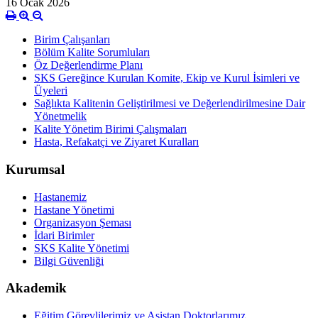
16 Ocak 2026
Birim Çalışanları
Bölüm Kalite Sorumluları
Öz Değerlendirme Planı
SKS Gereğince Kurulan Komite, Ekip ve Kurul İsimleri ve
Üyeleri
Sağlıkta Kalitenin Geliştirilmesi ve Değerlendirilmesine Dair
Yönetmelik
Kalite Yönetim Birimi Çalışmaları
Hasta, Refakatçi ve Ziyaret Kuralları
Kurumsal
Hastanemiz
Hastane Yönetimi
Organizasyon Şeması
İdari Birimler
SKS Kalite Yönetimi
Bilgi Güvenliği
Akademik
Eğitim Görevlilerimiz ve Asistan Doktorlarımız