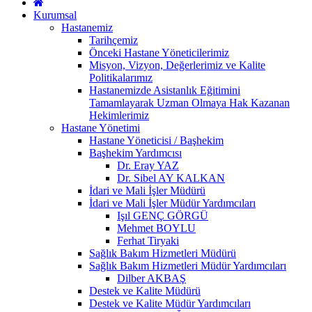
Kurumsal
Hastanemiz
Tarihçemiz
Önceki Hastane Yöneticilerimiz
Misyon, Vizyon, Değerlerimiz ve Kalite
Politikalarımız
Hastanemizde Asistanlık Eğitimini
Tamamlayarak Uzman Olmaya Hak Kazanan
Hekimlerimiz
Hastane Yönetimi
Hastane Yöneticisi / Başhekim
Başhekim Yardımcısı
Dr. Eray YAZ
Dr. Sibel AY KALKAN
İdari ve Mali İşler Müdürü
İdari ve Mali İşler Müdür Yardımcıları
Işıl GENÇ GÖRGÜ
Mehmet BOYLU
Ferhat Tiryaki
Sağlık Bakım Hizmetleri Müdürü
Sağlık Bakım Hizmetleri Müdür Yardımcıları
Dilber AKBAŞ
Destek ve Kalite Müdürü
Destek ve Kalite Müdür Yardımcıları