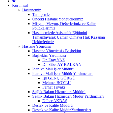
Kurumsal
Hastanemiz
Tarihçemiz
Önceki Hastane Yöneticilerimiz
Misyon, Vizyon, Değerlerimiz ve Kalite
Politikalarımız
Hastanemizde Asistanlık Eğitimini
Tamamlayarak Uzman Olmaya Hak Kazanan
Hekimlerimiz
Hastane Yönetimi
Hastane Yöneticisi / Başhekim
Başhekim Yardımcısı
Dr. Eray YAZ
Dr. Sibel AY KALKAN
İdari ve Mali İşler Müdürü
İdari ve Mali İşler Müdür Yardımcıları
Işıl GENÇ GÖRGÜ
Mehmet BOYLU
Ferhat Tiryaki
Sağlık Bakım Hizmetleri Müdürü
Sağlık Bakım Hizmetleri Müdür Yardımcıları
Dilber AKBAŞ
Destek ve Kalite Müdürü
Destek ve Kalite Müdür Yardımcıları