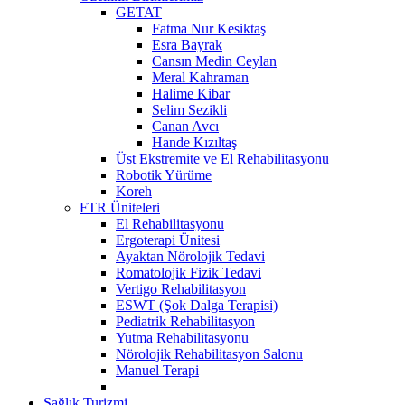
GETAT
Fatma Nur Kesiktaş
Esra Bayrak
Cansın Medin Ceylan
Meral Kahraman
Halime Kibar
Selim Sezikli
Canan Avcı
Hande Kızıltaş
Üst Ekstremite ve El Rehabilitasyonu
Robotik Yürüme
Koreh
FTR Üniteleri
El Rehabilitasyonu
Ergoterapi Ünitesi
Ayaktan Nörolojik Tedavi
Romatolojik Fizik Tedavi
Vertigo Rehabilitasyon
ESWT (Şok Dalga Terapisi)
Pediatrik Rehabilitasyon
Yutma Rehabilitasyonu
Nörolojik Rehabilitasyon Salonu
Manuel Terapi
Sağlık Turizmi