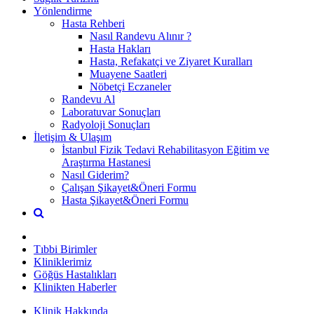
Yönlendirme
Hasta Rehberi
Nasıl Randevu Alınır ?
Hasta Hakları
Hasta, Refakatçi ve Ziyaret Kuralları
Muayene Saatleri
Nöbetçi Eczaneler
Randevu Al
Laboratuvar Sonuçları
Radyoloji Sonuçları
İletişim & Ulaşım
İstanbul Fizik Tedavi Rehabilitasyon Eğitim ve
Araştırma Hastanesi
Nasıl Giderim?
Çalışan Şikayet&Öneri Formu
Hasta Şikayet&Öneri Formu
Tıbbi Birimler
Kliniklerimiz
Göğüs Hastalıkları
Klinikten Haberler
Klinik Hakkında