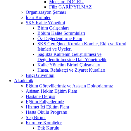
Menşure DOĞRU
Filiz GARİP YILMAZ
Organizasyon Şeması
İdari Birimler
SKS Kalite Yönetimi
Birim Çalışanları
Bölüm Kalite Sorumluları
Öz Değerlendirme Planı
SKS Gereğince Kurulan Komite, Ekip ve Kurul
İsimleri ve Üyeleri
Sağlıkta Kalitenin Geliştirilmesi ve
Değerlendirilmesine Dair Yönetmelik
Kalite Yönetim Birimi Çalışmaları
Hasta, Refakatçi ve Ziyaret Kuralları
Bilgi Güvenliği
Akademik
Eğitim Görevlilerimiz ve Asistan Doktorlarımız
Asistan Hekim Eğitim Planı
Hastane Dergisi
Eğitim Faliyetlerimiz
Hizmet İçi Eğitim Planı
Hasta Okulu Programı
Staj Birimi
Kurul ve Komiteler
Etik Kurulu