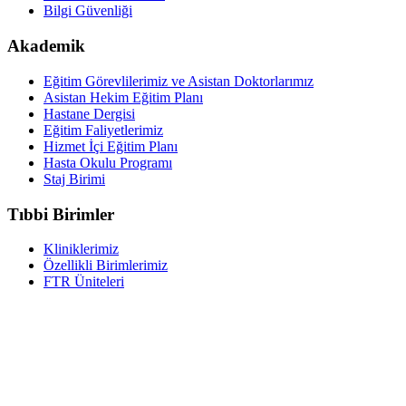
Bilgi Güvenliği
Akademik
Eğitim Görevlilerimiz ve Asistan Doktorlarımız
Asistan Hekim Eğitim Planı
Hastane Dergisi
Eğitim Faliyetlerimiz
Hizmet İçi Eğitim Planı
Hasta Okulu Programı
Staj Birimi
Tıbbi Birimler
Kliniklerimiz
Özellikli Birimlerimiz
FTR Üniteleri