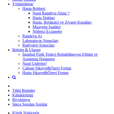
Yönlendirme
Hasta Rehberi
Nasıl Randevu Alınır ?
Hasta Hakları
Hasta, Refakatçi ve Ziyaret Kuralları
Muayene Saatleri
Nöbetçi Eczaneler
Randevu Al
Laboratuvar Sonuçları
Radyoloji Sonuçları
İletişim & Ulaşım
İstanbul Fizik Tedavi Rehabilitasyon Eğitim ve
Araştırma Hastanesi
Nasıl Giderim?
Çalışan Şikayet&Öneri Formu
Hasta Şikayet&Öneri Formu
Tıbbi Birimler
Kliniklerimiz
Biyokimya
Sıkça Sorulan Sorular
Klinik Hakkında