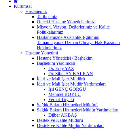
Kurumsal
Hastanemiz
Tarihçemiz
Önceki Hastane Yöneticilerimiz
Misyon, Vizyon, Değerlerimiz ve Kalite
Politikalarımız
Hastanemizde Asistanlık Eğitimini
Tamamlayarak Uzman Olmaya Hak Kazanan
Hekimlerimiz
Hastane Yönetimi
Hastane Yöneticisi / Başhekim
Başhekim Yardımcısı
Dr. Eray YAZ
Dr. Sibel AY KALKAN
İdari ve Mali İşler Müdürü
İdari ve Mali İşler Müdür Yardımcıları
Işıl GENÇ GÖRGÜ
Mehmet BOYLU
Ferhat Tiryaki
Sağlık Bakım Hizmetleri Müdürü
Sağlık Bakım Hizmetleri Müdür Yardımcıları
Dilber AKBAŞ
Destek ve Kalite Müdürü
Destek ve Kalite Müdür Yardımcıları