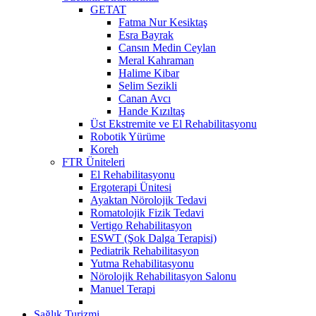
GETAT
Fatma Nur Kesiktaş
Esra Bayrak
Cansın Medin Ceylan
Meral Kahraman
Halime Kibar
Selim Sezikli
Canan Avcı
Hande Kızıltaş
Üst Ekstremite ve El Rehabilitasyonu
Robotik Yürüme
Koreh
FTR Üniteleri
El Rehabilitasyonu
Ergoterapi Ünitesi
Ayaktan Nörolojik Tedavi
Romatolojik Fizik Tedavi
Vertigo Rehabilitasyon
ESWT (Şok Dalga Terapisi)
Pediatrik Rehabilitasyon
Yutma Rehabilitasyonu
Nörolojik Rehabilitasyon Salonu
Manuel Terapi
Sağlık Turizmi