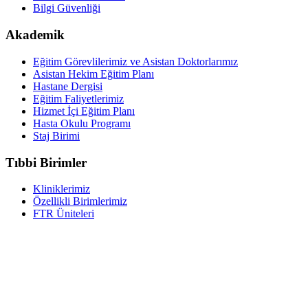
Bilgi Güvenliği
Akademik
Eğitim Görevlilerimiz ve Asistan Doktorlarımız
Asistan Hekim Eğitim Planı
Hastane Dergisi
Eğitim Faliyetlerimiz
Hizmet İçi Eğitim Planı
Hasta Okulu Programı
Staj Birimi
Tıbbi Birimler
Kliniklerimiz
Özellikli Birimlerimiz
FTR Üniteleri