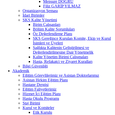
Menşure DOĞRU
Filiz GARİP YILMAZ
Organizasyon Şeması
İdari Birimler
SKS Kalite Yönetimi
Birim Çalışanları
Bölüm Kalite Sorumluları
Öz Değerlendirme Planı
SKS Gereğince Kurulan Komite, Ekip ve Kurul
İsimleri ve Üyeleri
Sağlıkta Kalitenin Geliştirilmesi ve
Değerlendirilmesine Dair Yönetmelik
Kalite Yönetim Birimi Çalışmaları
Hasta, Refakatçi ve Ziyaret Kuralları
Bilgi Güvenliği
Akademik
Eğitim Görevlilerimiz ve Asistan Doktorlarımız
Asistan Hekim Eğitim Planı
Hastane Dergisi
Eğitim Faliyetlerimiz
Hizmet İçi Eğitim Planı
Hasta Okulu Programı
Staj Birimi
Kurul ve Komiteler
Etik Kurulu