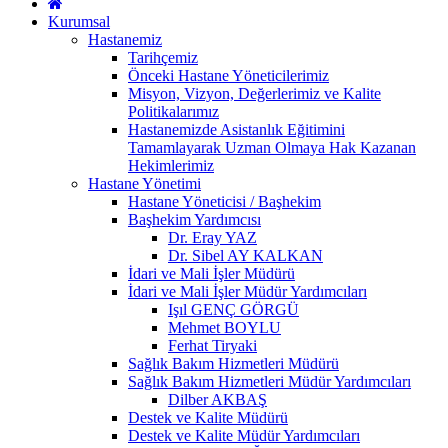
Kurumsal
Hastanemiz
Tarihçemiz
Önceki Hastane Yöneticilerimiz
Misyon, Vizyon, Değerlerimiz ve Kalite
Politikalarımız
Hastanemizde Asistanlık Eğitimini
Tamamlayarak Uzman Olmaya Hak Kazanan
Hekimlerimiz
Hastane Yönetimi
Hastane Yöneticisi / Başhekim
Başhekim Yardımcısı
Dr. Eray YAZ
Dr. Sibel AY KALKAN
İdari ve Mali İşler Müdürü
İdari ve Mali İşler Müdür Yardımcıları
Işıl GENÇ GÖRGÜ
Mehmet BOYLU
Ferhat Tiryaki
Sağlık Bakım Hizmetleri Müdürü
Sağlık Bakım Hizmetleri Müdür Yardımcıları
Dilber AKBAŞ
Destek ve Kalite Müdürü
Destek ve Kalite Müdür Yardımcıları