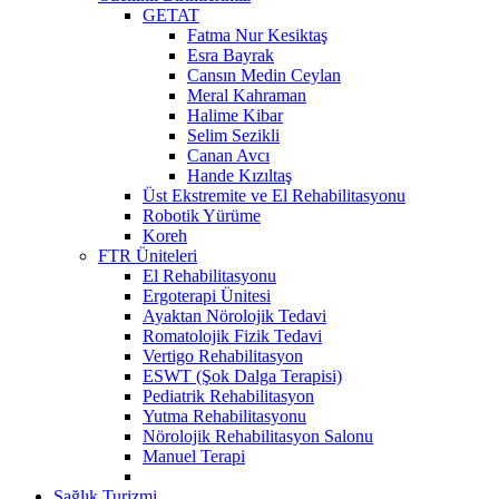
GETAT
Fatma Nur Kesiktaş
Esra Bayrak
Cansın Medin Ceylan
Meral Kahraman
Halime Kibar
Selim Sezikli
Canan Avcı
Hande Kızıltaş
Üst Ekstremite ve El Rehabilitasyonu
Robotik Yürüme
Koreh
FTR Üniteleri
El Rehabilitasyonu
Ergoterapi Ünitesi
Ayaktan Nörolojik Tedavi
Romatolojik Fizik Tedavi
Vertigo Rehabilitasyon
ESWT (Şok Dalga Terapisi)
Pediatrik Rehabilitasyon
Yutma Rehabilitasyonu
Nörolojik Rehabilitasyon Salonu
Manuel Terapi
Sağlık Turizmi