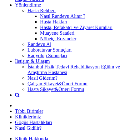
Yönlendirme
Hasta Rehberi
Nasıl Randevu Alınır ?
Hasta Hakları
Hasta, Refakatçi ve Ziyaret Kuralları
Muayene Saatleri
Nöbetçi Eczaneler
Randevu Al
Laboratuvar Sonuçları
Radyoloji Sonuçları
İletişim & Ulaşım
İstanbul Fizik Tedavi Rehabilitasyon Eğitim ve
Araştırma Hastanesi
Nasıl Giderim?
Çalışan Şikayet&Öneri Formu
Hasta Şikayet&Öneri Formu
Tıbbi Birimler
Kliniklerimiz
Göğüs Hastalıkları
Nasıl Gidilir?
Klinik Hakkında