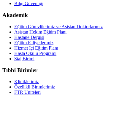
Bilgi Güvenliği
Akademik
Eğitim Görevlilerimiz ve Asistan Doktorlarımız
Asistan Hekim Eğitim Planı
Hastane Dergisi
Eğitim Faliyetlerimiz
Hizmet İçi Eğitim Planı
Hasta Okulu Programı
Staj Birimi
Tıbbi Birimler
Kliniklerimiz
Özellikli Birimlerimiz
FTR Üniteleri