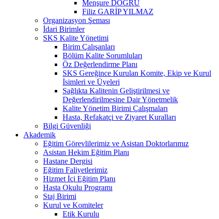
Menşure DOĞRU
Filiz GARİP YILMAZ
Organizasyon Şeması
İdari Birimler
SKS Kalite Yönetimi
Birim Çalışanları
Bölüm Kalite Sorumluları
Öz Değerlendirme Planı
SKS Gereğince Kurulan Komite, Ekip ve Kurul
İsimleri ve Üyeleri
Sağlıkta Kalitenin Geliştirilmesi ve
Değerlendirilmesine Dair Yönetmelik
Kalite Yönetim Birimi Çalışmaları
Hasta, Refakatçi ve Ziyaret Kuralları
Bilgi Güvenliği
Akademik
Eğitim Görevlilerimiz ve Asistan Doktorlarımız
Asistan Hekim Eğitim Planı
Hastane Dergisi
Eğitim Faliyetlerimiz
Hizmet İçi Eğitim Planı
Hasta Okulu Programı
Staj Birimi
Kurul ve Komiteler
Etik Kurulu