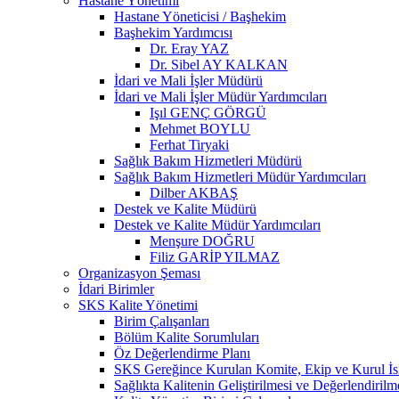
Hastane Yönetimi
Hastane Yöneticisi / Başhekim
Başhekim Yardımcısı
Dr. Eray YAZ
Dr. Sibel AY KALKAN
İdari ve Mali İşler Müdürü
İdari ve Mali İşler Müdür Yardımcıları
Işıl GENÇ GÖRGÜ
Mehmet BOYLU
Ferhat Tiryaki
Sağlık Bakım Hizmetleri Müdürü
Sağlık Bakım Hizmetleri Müdür Yardımcıları
Dilber AKBAŞ
Destek ve Kalite Müdürü
Destek ve Kalite Müdür Yardımcıları
Menşure DOĞRU
Filiz GARİP YILMAZ
Organizasyon Şeması
İdari Birimler
SKS Kalite Yönetimi
Birim Çalışanları
Bölüm Kalite Sorumluları
Öz Değerlendirme Planı
SKS Gereğince Kurulan Komite, Ekip ve Kurul İsi
Sağlıkta Kalitenin Geliştirilmesi ve Değerlendiril