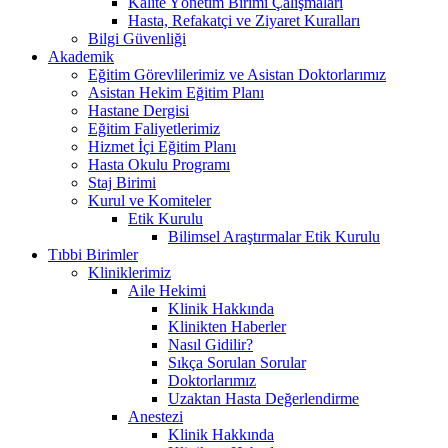
Kalite Yönetim Birimi Çalışmaları
Hasta, Refakatçi ve Ziyaret Kuralları
Bilgi Güvenliği
Akademik
Eğitim Görevlilerimiz ve Asistan Doktorlarımız
Asistan Hekim Eğitim Planı
Hastane Dergisi
Eğitim Faliyetlerimiz
Hizmet İçi Eğitim Planı
Hasta Okulu Programı
Staj Birimi
Kurul ve Komiteler
Etik Kurulu
Bilimsel Araştırmalar Etik Kurulu
Tıbbi Birimler
Kliniklerimiz
Aile Hekimi
Klinik Hakkında
Klinikten Haberler
Nasıl Gidilir?
Sıkça Sorulan Sorular
Doktorlarımız
Uzaktan Hasta Değerlendirme
Anestezi
Klinik Hakkında