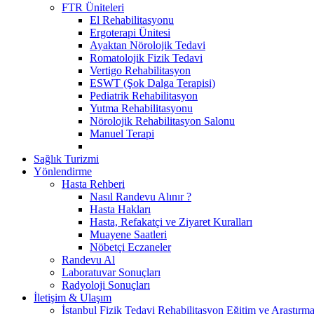
FTR Üniteleri
El Rehabilitasyonu
Ergoterapi Ünitesi
Ayaktan Nörolojik Tedavi
Romatolojik Fizik Tedavi
Vertigo Rehabilitasyon
ESWT (Şok Dalga Terapisi)
Pediatrik Rehabilitasyon
Yutma Rehabilitasyonu
Nörolojik Rehabilitasyon Salonu
Manuel Terapi
Sağlık Turizmi
Yönlendirme
Hasta Rehberi
Nasıl Randevu Alınır ?
Hasta Hakları
Hasta, Refakatçi ve Ziyaret Kuralları
Muayene Saatleri
Nöbetçi Eczaneler
Randevu Al
Laboratuvar Sonuçları
Radyoloji Sonuçları
İletişim & Ulaşım
İstanbul Fizik Tedavi Rehabilitasyon Eğitim ve Araştırm