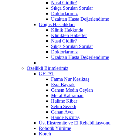
Nasıl Gidilir?
Sıkça Sorulan Sorular
Doktorlarımız
Uzaktan Hasta Değerlendirme
Göğüs Hastalıkları
Klinik Hakkında
Klinikten Haberler
Nasıl Gidilir?
Sıkça Sorulan Sorular
Doktorlarımız
Uzaktan Hasta Değerlendirme
Özellikli Birimlerimiz
GETAT
Fatma Nur Kesiktaş
Esra Bayrak
Cansın Medin Ceylan
Meral Kahraman
Halime Kibar
Selim Sezikli
Canan Avcı
Hande Kızıltaş
Üst Ekstremite ve El Rehabilitasyonu
Robotik Yürüme
Koreh