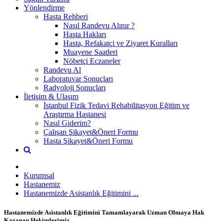
Yönlendirme
Hasta Rehberi
Nasıl Randevu Alınır ?
Hasta Hakları
Hasta, Refakatçi ve Ziyaret Kuralları
Muayene Saatleri
Nöbetçi Eczaneler
Randevu Al
Laboratuvar Sonuçları
Radyoloji Sonuçları
İletişim & Ulaşım
İstanbul Fizik Tedavi Rehabilitasyon Eğitim ve
Araştırma Hastanesi
Nasıl Giderim?
Çalışan Şikayet&Öneri Formu
Hasta Şikayet&Öneri Formu
Kurumsal
Hastanemiz
Hastanemizde Asistanlık Eğitimini ...
Hastanemizde Asistanlık Eğitimini Tamamlayarak Uzman Olmaya Hak
Kazanan Hekimlerimiz