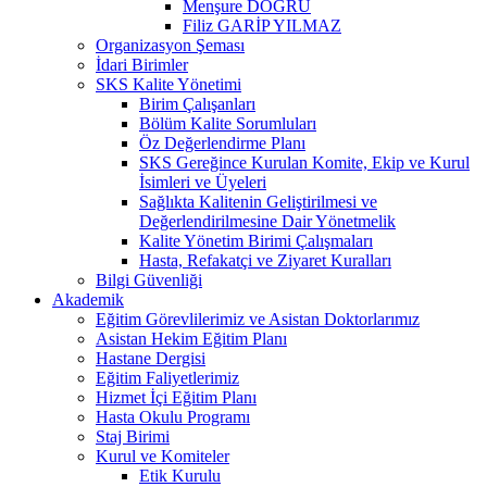
Menşure DOĞRU
Filiz GARİP YILMAZ
Organizasyon Şeması
İdari Birimler
SKS Kalite Yönetimi
Birim Çalışanları
Bölüm Kalite Sorumluları
Öz Değerlendirme Planı
SKS Gereğince Kurulan Komite, Ekip ve Kurul
İsimleri ve Üyeleri
Sağlıkta Kalitenin Geliştirilmesi ve
Değerlendirilmesine Dair Yönetmelik
Kalite Yönetim Birimi Çalışmaları
Hasta, Refakatçi ve Ziyaret Kuralları
Bilgi Güvenliği
Akademik
Eğitim Görevlilerimiz ve Asistan Doktorlarımız
Asistan Hekim Eğitim Planı
Hastane Dergisi
Eğitim Faliyetlerimiz
Hizmet İçi Eğitim Planı
Hasta Okulu Programı
Staj Birimi
Kurul ve Komiteler
Etik Kurulu