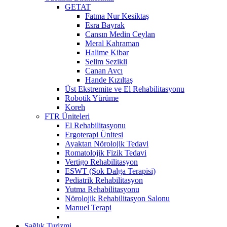
GETAT
Fatma Nur Kesiktaş
Esra Bayrak
Cansın Medin Ceylan
Meral Kahraman
Halime Kibar
Selim Sezikli
Canan Avcı
Hande Kızıltaş
Üst Ekstremite ve El Rehabilitasyonu
Robotik Yürüme
Koreh
FTR Üniteleri
El Rehabilitasyonu
Ergoterapi Ünitesi
Ayaktan Nörolojik Tedavi
Romatolojik Fizik Tedavi
Vertigo Rehabilitasyon
ESWT (Şok Dalga Terapisi)
Pediatrik Rehabilitasyon
Yutma Rehabilitasyonu
Nörolojik Rehabilitasyon Salonu
Manuel Terapi
Sağlık Turizmi