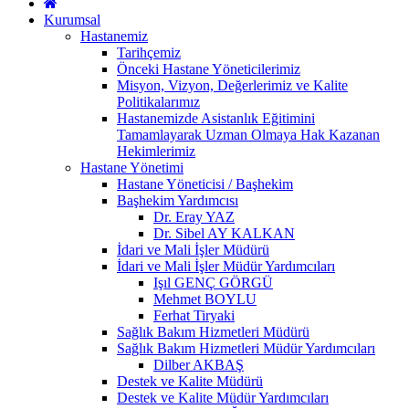
Kurumsal
Hastanemiz
Tarihçemiz
Önceki Hastane Yöneticilerimiz
Misyon, Vizyon, Değerlerimiz ve Kalite
Politikalarımız
Hastanemizde Asistanlık Eğitimini
Tamamlayarak Uzman Olmaya Hak Kazanan
Hekimlerimiz
Hastane Yönetimi
Hastane Yöneticisi / Başhekim
Başhekim Yardımcısı
Dr. Eray YAZ
Dr. Sibel AY KALKAN
İdari ve Mali İşler Müdürü
İdari ve Mali İşler Müdür Yardımcıları
Işıl GENÇ GÖRGÜ
Mehmet BOYLU
Ferhat Tiryaki
Sağlık Bakım Hizmetleri Müdürü
Sağlık Bakım Hizmetleri Müdür Yardımcıları
Dilber AKBAŞ
Destek ve Kalite Müdürü
Destek ve Kalite Müdür Yardımcıları